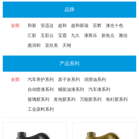
品牌
全部
和新
安适达
超和
超和新瑞
百辉
漆光十色
汇影
五彩云
宝霞
九久
漆斯乐
新焦点
雅信
惠润和
宜欣美
天翊
产品系列
全部
汽车养护系列
原子灰系列
润滑油系列
自动喷漆系列
桶装油漆系列
汽车漆系列
玻璃胶系列
发泡胶系列
万能胶系列
免钉胶系列
工业原料系列