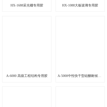
HX-1688采光棚专用胶
HX-1088大板玻璃专用胶
A-6000 高级工程结构专用胶
A-5000中性快干型硅酮耐候密封胶