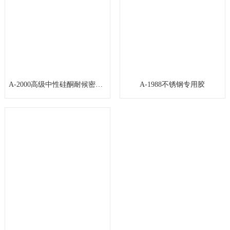
A-2000高级中性硅酮耐候密封胶
A-1988不锈钢专用胶