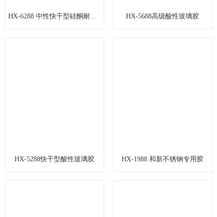
HX-6288 中性快干型硅酮耐候密封胶
HX-5688高级酸性玻璃胶
HX-5288快干型酸性玻璃胶
HX-1988 和新不锈钢专用胶